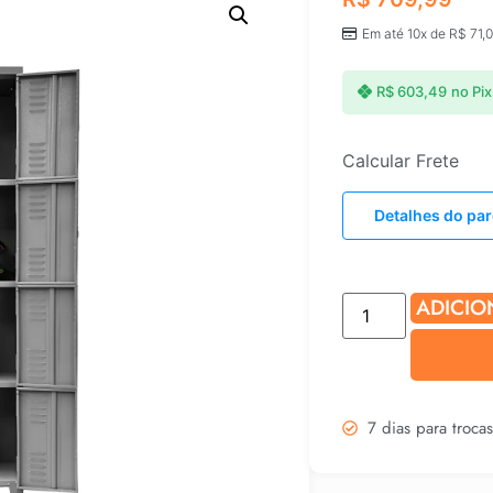
Em até 10x de
R$
71,
R$
603,49
no Pix
Calcular Frete
Detalhes do pa
ADICIO
7 dias para troca