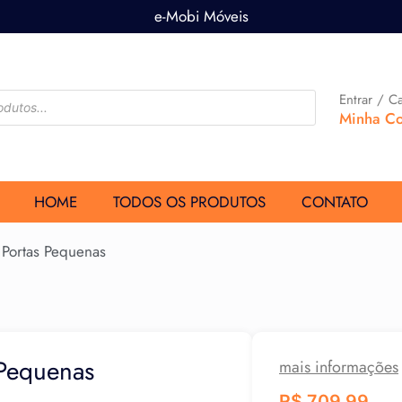
e-Mobi Móveis
Entrar / C
Minha Co
HOME
TODOS OS PRODUTOS
CONTATO
Portas Pequenas
 Pequenas
mais informações
R$
709,99