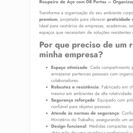
Roupeiro de Aço com 08 Portas – Organizaç
Transforme a organização do seu ambiente corp
premium
, projetado para oferecer
praticidade
Ideal para vestiários de empresas, academias, e
espaços que necessitam de soluções resistentes e
Por que preciso de um 
minha empresa?
Espaço otimizado
: Cada compartimento p
armazenar pertences pessoais com organi
colaboradores.
Robustez e resistência
: Fabricado em c
mesmo em ambientes de alta rotatividade.
Segurança reforçada
: Equipado com pit
confiável para objetos pessoais.
Atende às normas de segurança
: Conf
Ministério do Trabalho, assegurando um a
Design funcional
: Medidas compactas qu
abrir mão de uma aparência profissional e