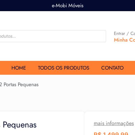
e-Mobi Móveis
Entrar / C
Minha Co
HOME
TODOS OS PRODUTOS
CONTATO
2 Portas Pequenas
s Pequenas
mais informações
R$
1.499,99