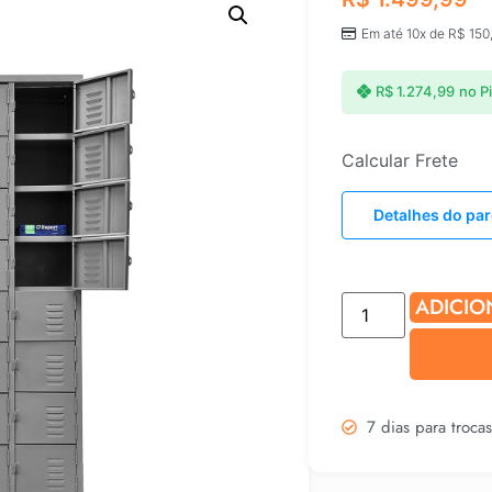
Em até 10x de
R$
150
R$
1.274,99
no P
Calcular Frete
Detalhes do pa
ADICIO
7 dias para troca