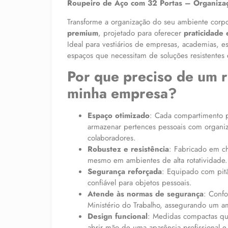
Roupeiro de Aço com 32 Portas – Organizaç
Transforme a organização do seu ambiente corp
premium
, projetado para oferecer
praticidade
Ideal para vestiários de empresas, academias, e
espaços que necessitam de soluções resistentes e
Por que preciso de um 
minha empresa?
Espaço otimizado
: Cada compartimento p
armazenar pertences pessoais com organi
colaboradores.
Robustez e resistência
: Fabricado em c
mesmo em ambientes de alta rotatividade.
Segurança reforçada
: Equipado com pit
confiável para objetos pessoais.
Atende às normas de segurança
: Conf
Ministério do Trabalho, assegurando um a
Design funcional
: Medidas compactas qu
abrir mão de uma aparência profissional e